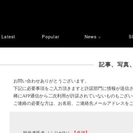
Latest
Popular
News
S
∨
記事、写真
お問い合わせありがとうございます。
下記に必要事項をご入力頂きますと許諾部門に情報が送信
稀にAFP通信から二次利用が許諾されていないものもござ
ご連絡の必要な方は、お名前、ご連絡先メールアドレスを