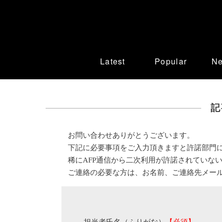
Latest
Popular
N
記
お問い合わせありがとうございます。
下記に必要事項をご入力頂きますと許諾部門
稀にAFP通信から二次利用が許諾されていな
ご連絡の必要な方は、お名前、ご連絡先メー