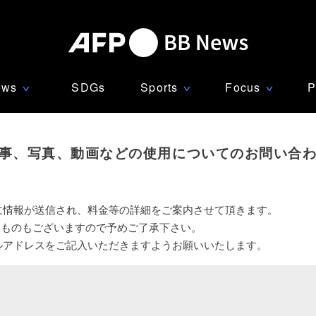
ews
SDGs
Sports
Focus
P
∨
∨
∨
事、写真、動画などの使用についてのお問い合
に情報が送信され、料金等の詳細をご案内させて頂きます。
いものもございますので予めご了承下さい。
ルアドレスをご記入いただきますようお願いいたします。