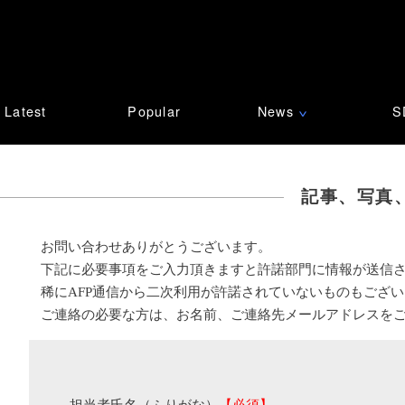
Latest
Popular
News
S
∨
記事、写真
お問い合わせありがとうございます。
下記に必要事項をご入力頂きますと許諾部門に情報が送信
稀にAFP通信から二次利用が許諾されていないものもござ
ご連絡の必要な方は、お名前、ご連絡先メールアドレスを