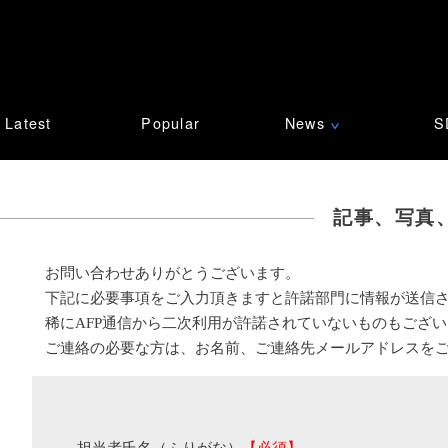
Latest
Popular
News
S
∨
記事、写真
お問い合わせありがとうございます。
下記に必要事項をご入力頂きますと許諾部門に情報が送信
稀にAFP通信から二次利用が許諾されていないものもござ
ご連絡の必要な方は、お名前、ご連絡先メールアドレスを