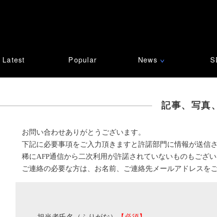
Latest
Popular
News
S
∨
記事、写真
お問い合わせありがとうございます。
下記に必要事項をご入力頂きますと許諾部門に情報が送信
稀にAFP通信から二次利用が許諾されていないものもござ
ご連絡の必要な方は、お名前、ご連絡先メールアドレスを