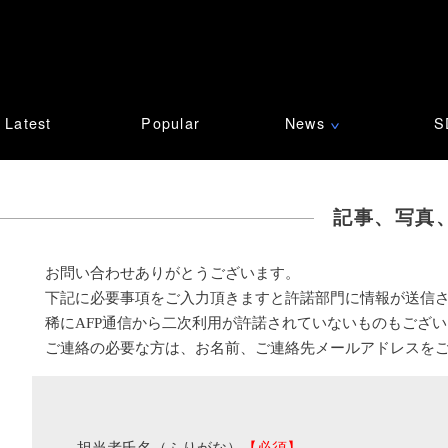
Latest
Popular
News
S
∨
記事、写真
お問い合わせありがとうございます。
下記に必要事項をご入力頂きますと許諾部門に情報が送信
稀にAFP通信から二次利用が許諾されていないものもござ
ご連絡の必要な方は、お名前、ご連絡先メールアドレスを