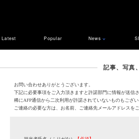
Latest
Popular
News
S
∨
記事、写真
お問い合わせありがとうございます。
下記に必要事項をご入力頂きますと許諾部門に情報が送信
稀にAFP通信から二次利用が許諾されていないものもござ
ご連絡の必要な方は、お名前、ご連絡先メールアドレスを