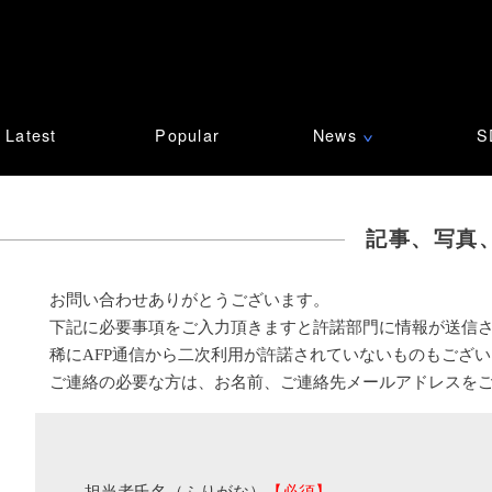
Latest
Popular
News
S
∨
記事、写真
お問い合わせありがとうございます。
下記に必要事項をご入力頂きますと許諾部門に情報が送信
稀にAFP通信から二次利用が許諾されていないものもござ
ご連絡の必要な方は、お名前、ご連絡先メールアドレスを