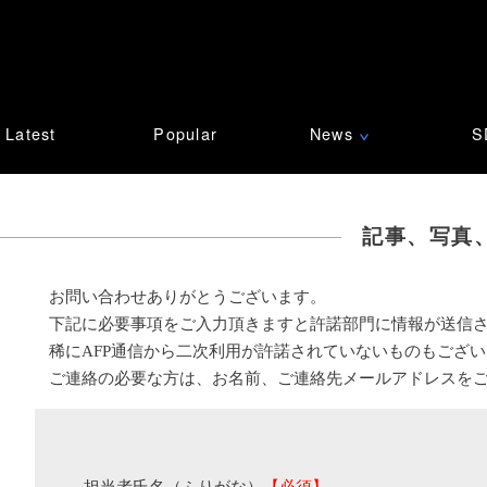
Latest
Popular
News
S
∨
記事、写真
お問い合わせありがとうございます。
下記に必要事項をご入力頂きますと許諾部門に情報が送信
稀にAFP通信から二次利用が許諾されていないものもござ
ご連絡の必要な方は、お名前、ご連絡先メールアドレスを