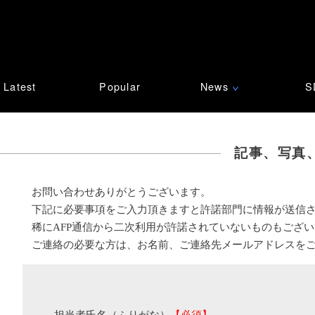
Latest
Popular
News
S
∨
記事、写真
お問い合わせありがとうございます。
下記に必要事項をご入力頂きますと許諾部門に情報が送信
稀にAFP通信から二次利用が許諾されていないものもござ
ご連絡の必要な方は、お名前、ご連絡先メールアドレスを