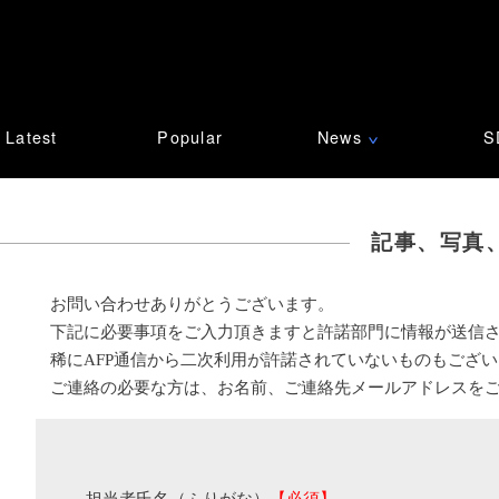
Latest
Popular
News
S
∨
記事、写真
お問い合わせありがとうございます。
下記に必要事項をご入力頂きますと許諾部門に情報が送信
稀にAFP通信から二次利用が許諾されていないものもござ
ご連絡の必要な方は、お名前、ご連絡先メールアドレスを