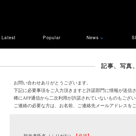
Latest
Popular
News
S
∨
記事、写真
お問い合わせありがとうございます。
下記に必要事項をご入力頂きますと許諾部門に情報が送信
稀にAFP通信から二次利用が許諾されていないものもござ
ご連絡の必要な方は、お名前、ご連絡先メールアドレスを