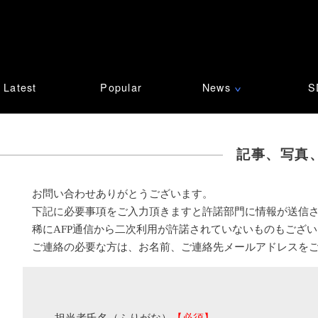
Latest
Popular
News
S
∨
記事、写真
お問い合わせありがとうございます。
下記に必要事項をご入力頂きますと許諾部門に情報が送信
稀にAFP通信から二次利用が許諾されていないものもござ
ご連絡の必要な方は、お名前、ご連絡先メールアドレスを