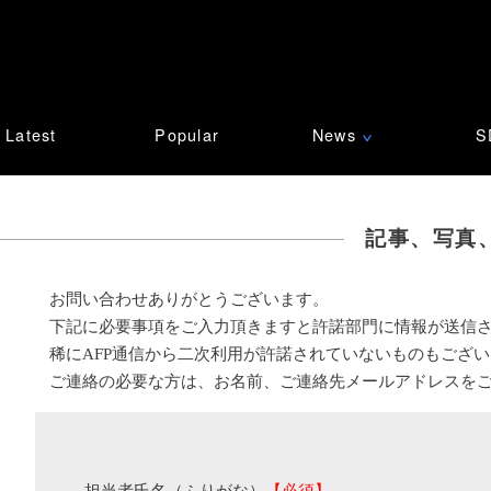
Latest
Popular
News
S
∨
記事、写真
お問い合わせありがとうございます。
下記に必要事項をご入力頂きますと許諾部門に情報が送信
稀にAFP通信から二次利用が許諾されていないものもござ
ご連絡の必要な方は、お名前、ご連絡先メールアドレスを