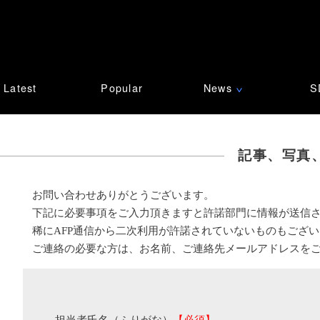
Latest
Popular
News
S
∨
記事、写真
お問い合わせありがとうございます。
下記に必要事項をご入力頂きますと許諾部門に情報が送信
稀にAFP通信から二次利用が許諾されていないものもござ
ご連絡の必要な方は、お名前、ご連絡先メールアドレスを