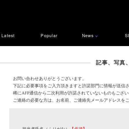
Latest
Popular
News
S
∨
記事、写真
お問い合わせありがとうございます。
下記に必要事項をご入力頂きますと許諾部門に情報が送信
稀にAFP通信から二次利用が許諾されていないものもござ
ご連絡の必要な方は、お名前、ご連絡先メールアドレスを