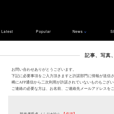
Latest
Popular
News
S
∨
記事、写真
お問い合わせありがとうございます。
下記に必要事項をご入力頂きますと許諾部門に情報が送信
稀にAFP通信から二次利用が許諾されていないものもござ
ご連絡の必要な方は、お名前、ご連絡先メールアドレスを