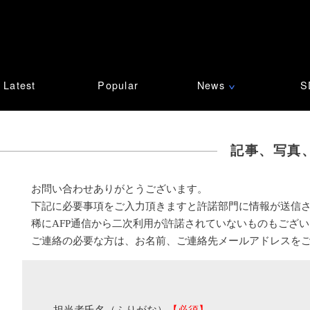
Latest
Popular
News
S
∨
記事、写真
お問い合わせありがとうございます。
下記に必要事項をご入力頂きますと許諾部門に情報が送信
稀にAFP通信から二次利用が許諾されていないものもござ
ご連絡の必要な方は、お名前、ご連絡先メールアドレスを