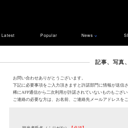
Latest
Popular
News
S
∨
記事、写真
お問い合わせありがとうございます。
下記に必要事項をご入力頂きますと許諾部門に情報が送信
稀にAFP通信から二次利用が許諾されていないものもござ
ご連絡の必要な方は、お名前、ご連絡先メールアドレスを