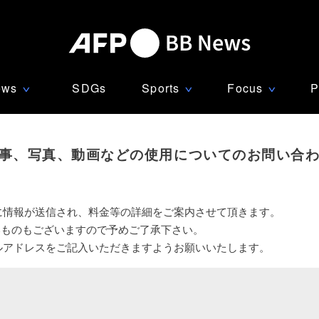
ews
SDGs
Sports
Focus
P
∨
∨
∨
事、写真、動画などの使用についてのお問い合
に情報が送信され、料金等の詳細をご案内させて頂きます。
いものもございますので予めご了承下さい。
ルアドレスをご記入いただきますようお願いいたします。