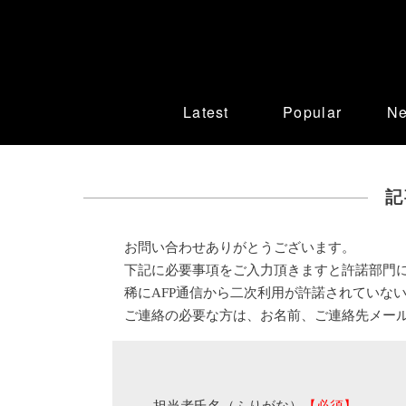
Latest
Popular
N
記
お問い合わせありがとうございます。
下記に必要事項をご入力頂きますと許諾部門
稀にAFP通信から二次利用が許諾されていな
ご連絡の必要な方は、お名前、ご連絡先メー