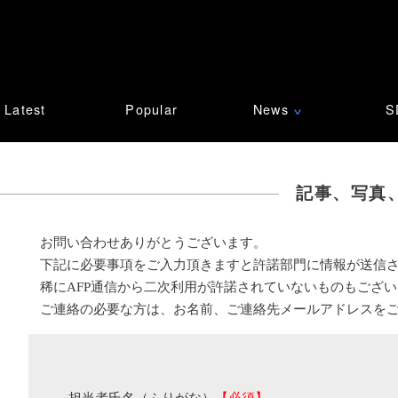
Latest
Popular
News
S
∨
記事、写真
お問い合わせありがとうございます。
下記に必要事項をご入力頂きますと許諾部門に情報が送信
稀にAFP通信から二次利用が許諾されていないものもござ
ご連絡の必要な方は、お名前、ご連絡先メールアドレスを