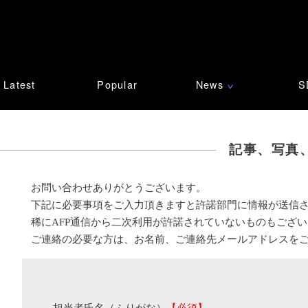
Latest
Popular
News
S
∨
記事、写真
お問い合わせありがとうございます。
下記に必要事項をご入力頂きますと許諾部門に情報が送信
稀にAFP通信から二次利用が許諾されていないものもござ
ご連絡の必要な方は、お名前、ご連絡先メールアドレスを