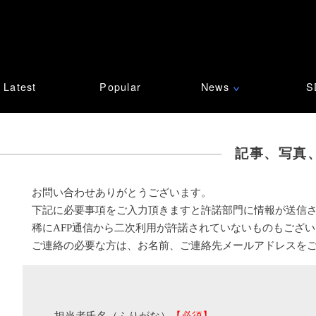
Latest
Popular
News
S
∨
記事、写真
お問い合わせありがとうございます。
下記に必要事項をご入力頂きますと許諾部門に情報が送信
稀にAFP通信から二次利用が許諾されていないものもござ
ご連絡の必要な方は、お名前、ご連絡先メールアドレスを