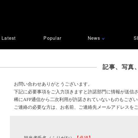
Latest
Popular
News
S
∨
記事、写真
お問い合わせありがとうございます。
下記に必要事項をご入力頂きますと許諾部門に情報が送信
稀にAFP通信から二次利用が許諾されていないものもござ
ご連絡の必要な方は、お名前、ご連絡先メールアドレスを