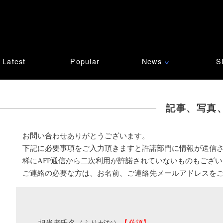
Latest
Popular
News
S
∨
記事、写真
お問い合わせありがとうございます。
下記に必要事項をご入力頂きますと許諾部門に情報が送信
稀にAFP通信から二次利用が許諾されていないものもござ
ご連絡の必要な方は、お名前、ご連絡先メールアドレスを