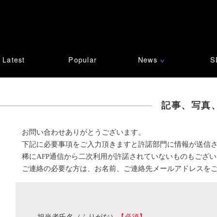
Latest
Popular
News
S
∨
記事、写真
お問い合わせありがとうございます。
下記に必要事項をご入力頂きますと許諾部門に情報が送信
稀にAFP通信から二次利用が許諾されていないものもござ
ご連絡の必要な方は、お名前、ご連絡先メールアドレスを