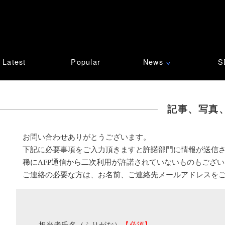
Latest
Popular
News
S
∨
記事、写真
お問い合わせありがとうございます。
下記に必要事項をご入力頂きますと許諾部門に情報が送信
稀にAFP通信から二次利用が許諾されていないものもござ
ご連絡の必要な方は、お名前、ご連絡先メールアドレスを