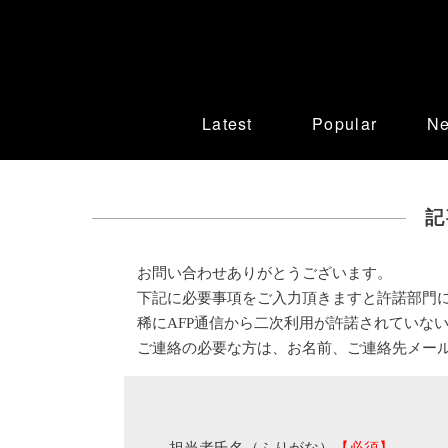
Latest
Popular
N
記
お問い合わせありがとうございます。
下記に必要事項をご入力頂きますと許諾部門
稀にAFP通信から二次利用が許諾されていな
ご連絡の必要な方は、お名前、ご連絡先メー