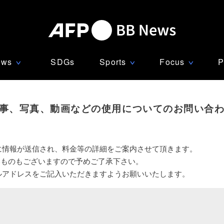
ews
SDGs
Sports
Focus
P
∨
∨
∨
事、写真、動画などの使用についてのお問い合
に情報が送信され、料金等の詳細をご案内させて頂きます。
いものもございますので予めご了承下さい。
ルアドレスをご記入いただきますようお願いいたします。