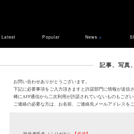
Latest
Popular
News
S
∨
記事、写真
お問い合わせありがとうございます。
下記に必要事項をご入力頂きますと許諾部門に情報が送信
稀にAFP通信から二次利用が許諾されていないものもござ
ご連絡の必要な方は、お名前、ご連絡先メールアドレスを