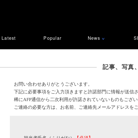
Latest
Popular
News
S
∨
記事、写真
お問い合わせありがとうございます。
下記に必要事項をご入力頂きますと許諾部門に情報が送信
稀にAFP通信から二次利用が許諾されていないものもござ
ご連絡の必要な方は、お名前、ご連絡先メールアドレスを