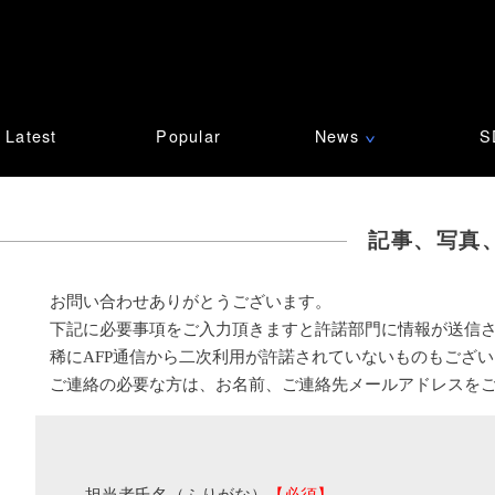
Latest
Popular
News
S
∨
記事、写真
お問い合わせありがとうございます。
下記に必要事項をご入力頂きますと許諾部門に情報が送信
稀にAFP通信から二次利用が許諾されていないものもござ
ご連絡の必要な方は、お名前、ご連絡先メールアドレスを