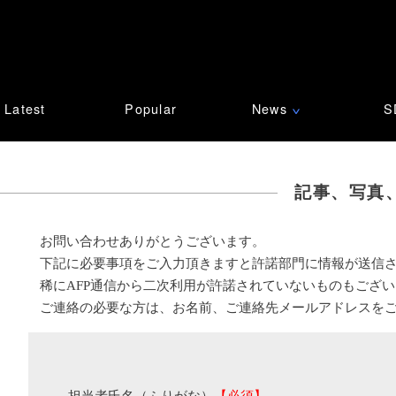
Latest
Popular
News
S
∨
記事、写真
お問い合わせありがとうございます。
下記に必要事項をご入力頂きますと許諾部門に情報が送信
稀にAFP通信から二次利用が許諾されていないものもござ
ご連絡の必要な方は、お名前、ご連絡先メールアドレスを