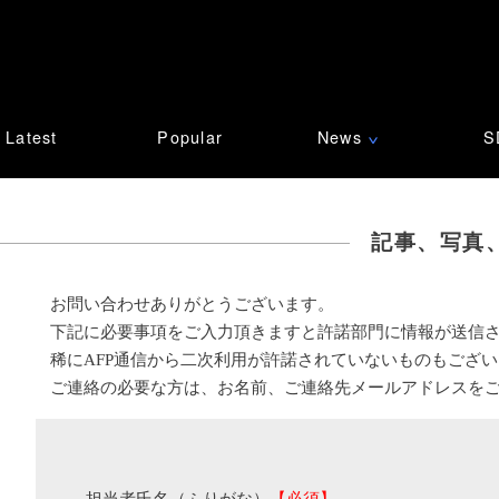
Latest
Popular
News
S
∨
記事、写真
お問い合わせありがとうございます。
下記に必要事項をご入力頂きますと許諾部門に情報が送信
稀にAFP通信から二次利用が許諾されていないものもござ
ご連絡の必要な方は、お名前、ご連絡先メールアドレスを