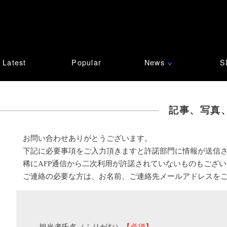
Latest
Popular
News
S
∨
記事、写真
お問い合わせありがとうございます。
下記に必要事項をご入力頂きますと許諾部門に情報が送信
稀にAFP通信から二次利用が許諾されていないものもござ
ご連絡の必要な方は、お名前、ご連絡先メールアドレスを