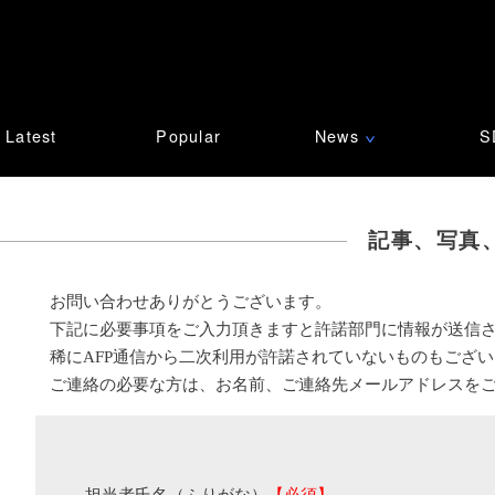
Latest
Popular
News
S
∨
記事、写真
お問い合わせありがとうございます。
下記に必要事項をご入力頂きますと許諾部門に情報が送信
稀にAFP通信から二次利用が許諾されていないものもござ
ご連絡の必要な方は、お名前、ご連絡先メールアドレスを