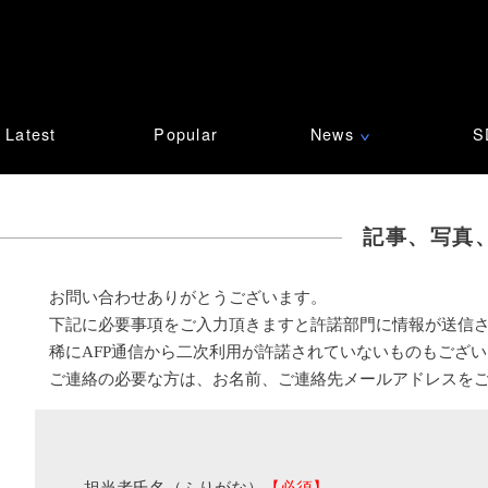
Latest
Popular
News
S
∨
記事、写真
お問い合わせありがとうございます。
下記に必要事項をご入力頂きますと許諾部門に情報が送信
稀にAFP通信から二次利用が許諾されていないものもござ
ご連絡の必要な方は、お名前、ご連絡先メールアドレスを