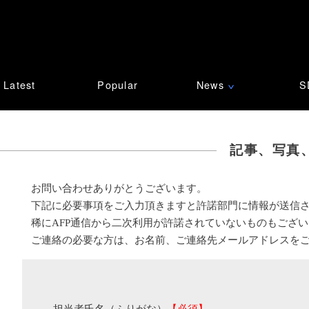
Latest
Popular
News
S
∨
記事、写真
お問い合わせありがとうございます。
下記に必要事項をご入力頂きますと許諾部門に情報が送信
稀にAFP通信から二次利用が許諾されていないものもござ
ご連絡の必要な方は、お名前、ご連絡先メールアドレスを