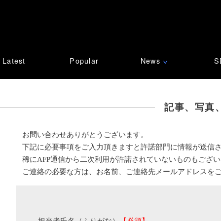
Latest
Popular
News
S
∨
記事、写真
お問い合わせありがとうございます。
下記に必要事項をご入力頂きますと許諾部門に情報が送信
稀にAFP通信から二次利用が許諾されていないものもござ
ご連絡の必要な方は、お名前、ご連絡先メールアドレスを