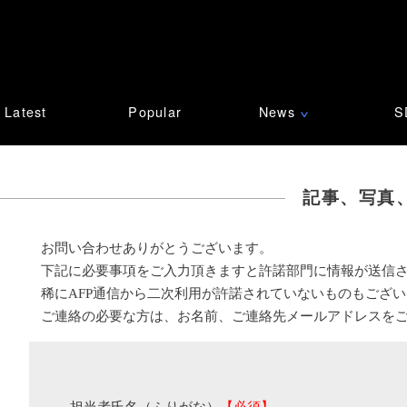
Latest
Popular
News
S
∨
記事、写真
お問い合わせありがとうございます。
下記に必要事項をご入力頂きますと許諾部門に情報が送信
稀にAFP通信から二次利用が許諾されていないものもござ
ご連絡の必要な方は、お名前、ご連絡先メールアドレスを