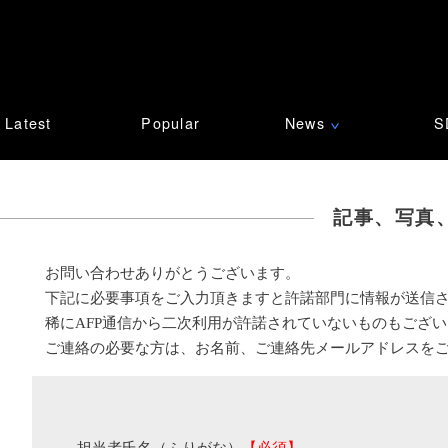
Latest
Popular
News
S
∨
記事、写真
お問い合わせありがとうございます。
下記に必要事項をご入力頂きますと許諾部門に情報が送信
稀にAFP通信から二次利用が許諾されていないものもござ
ご連絡の必要な方は、お名前、ご連絡先メールアドレスを