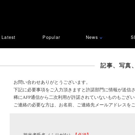
Latest
Popular
News
S
∨
記事、写真
お問い合わせありがとうございます。
下記に必要事項をご入力頂きますと許諾部門に情報が送信
稀にAFP通信から二次利用が許諾されていないものもござ
ご連絡の必要な方は、お名前、ご連絡先メールアドレスを