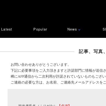
Latest
Popular
News
S
∨
記事、写真
お問い合わせありがとうございます。
下記に必要事項をご入力頂きますと許諾部門に情報が送信
稀にAFP通信から二次利用が許諾されていないものもござ
ご連絡の必要な方は、お名前、ご連絡先メールアドレスを