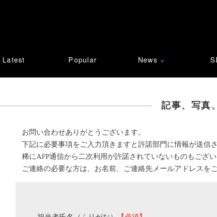
Latest
Popular
News
S
∨
記事、写真
お問い合わせありがとうございます。
下記に必要事項をご入力頂きますと許諾部門に情報が送信
稀にAFP通信から二次利用が許諾されていないものもござ
ご連絡の必要な方は、お名前、ご連絡先メールアドレスを