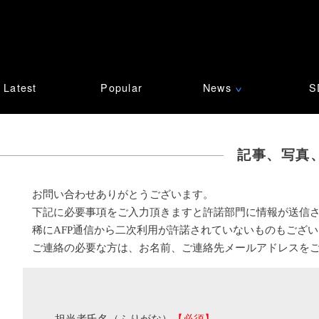
Latest
Popular
News
S
∨
記事、写真
お問い合わせありがとうございます。
下記に必要事項をご入力頂きますと許諾部門に情報が送信
稀にAFP通信から二次利用が許諾されていないものもござ
ご連絡の必要な方は、お名前、ご連絡先メールアドレスを