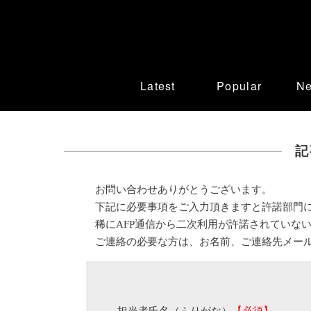
Latest
Popular
N
記
お問い合わせありがとうございます。
下記に必要事項をご入力頂きますと許諾部門
稀にAFP通信から二次利用が許諾されていな
ご連絡の必要な方は、お名前、ご連絡先メー