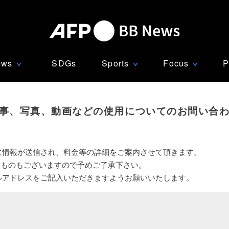
ews
SDGs
Sports
Focus
P
∨
∨
∨
事、写真、動画などの使用についてのお問い合
に情報が送信され、料金等の詳細をご案内させて頂きます。
いものもございますので予めご了承下さい。
ルアドレスをご記入いただきますようお願いいたします。