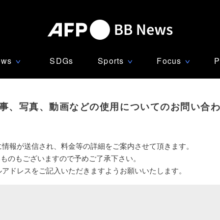
ews
SDGs
Sports
Focus
P
∨
∨
∨
事、写真、動画などの使用についてのお問い合
に情報が送信され、料金等の詳細をご案内させて頂きます。
いものもございますので予めご了承下さい。
ルアドレスをご記入いただきますようお願いいたします。