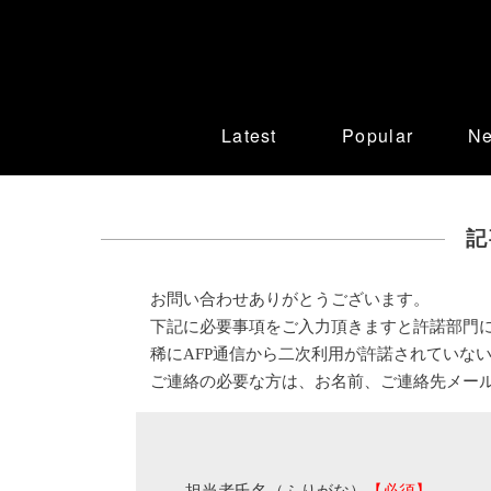
Latest
Popular
N
記
お問い合わせありがとうございます。
下記に必要事項をご入力頂きますと許諾部門
稀にAFP通信から二次利用が許諾されていな
ご連絡の必要な方は、お名前、ご連絡先メー