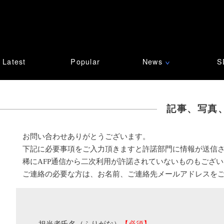
Latest
Popular
News
S
∨
記事、写真
お問い合わせありがとうございます。
下記に必要事項をご入力頂きますと許諾部門に情報が送信
稀にAFP通信から二次利用が許諾されていないものもござ
ご連絡の必要な方は、お名前、ご連絡先メールアドレスを