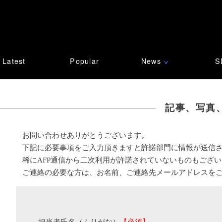
Latest
Popular
News
S
∨
記事、写真
お問い合わせありがとうございます。
下記に必要事項をご入力頂きますと許諾部門に情報が送信
稀にAFP通信から二次利用が許諾されていないものもござ
ご連絡の必要な方は、お名前、ご連絡先メールアドレスを