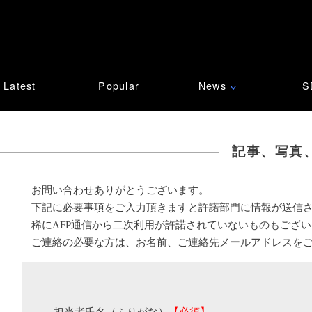
Latest
Popular
News
S
∨
記事、写真
お問い合わせありがとうございます。
下記に必要事項をご入力頂きますと許諾部門に情報が送信
稀にAFP通信から二次利用が許諾されていないものもござ
ご連絡の必要な方は、お名前、ご連絡先メールアドレスを