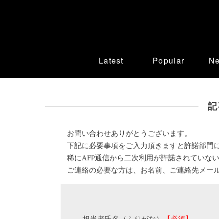
Latest
Popular
N
記
お問い合わせありがとうございます。
下記に必要事項をご入力頂きますと許諾部門
稀にAFP通信から二次利用が許諾されていな
ご連絡の必要な方は、お名前、ご連絡先メー