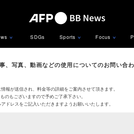
ews
SDGs
Sports
Focus
P
∨
∨
∨
事、写真、動画などの使用についてのお問い合
に情報が送信され、料金等の詳細をご案内させて頂きます。
いものもございますので予めご了承下さい。
ルアドレスをご記入いただきますようお願いいたします。